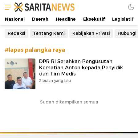
Manifestasi Arus Kebenaran
Nasional
Daerah
Headline
Eksekutif
Legislatif
Redaksi
Tentang Kami
Kebijakan Privasi
Hubungi
#lapas palangka raya
DPR RI Serahkan Pengusutan
Kematian Anton kepada Penyidik
dan Tim Medis
2 bulan yang lalu
Sudah ditampilkan semua