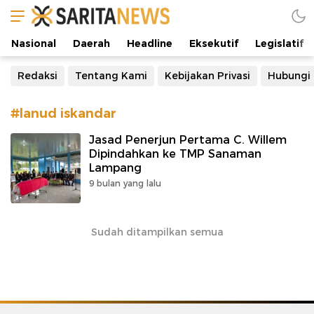
Manifestasi Arus Kebenaran
Nasional
Daerah
Headline
Eksekutif
Legislatif
Redaksi
Tentang Kami
Kebijakan Privasi
Hubungi
#lanud iskandar
Jasad Penerjun Pertama C. Willem
Dipindahkan ke TMP Sanaman
Lampang
9 bulan yang lalu
Sudah ditampilkan semua