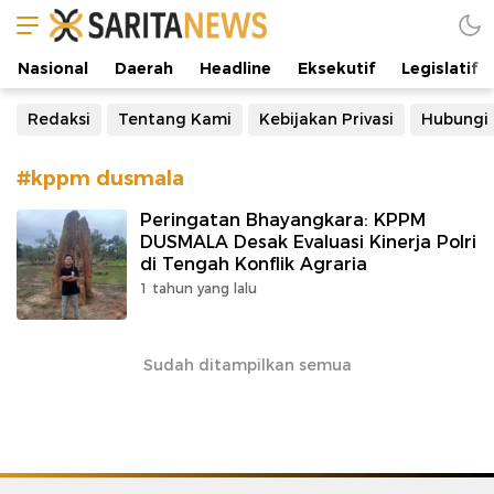
Manifestasi Arus Kebenaran
Nasional
Daerah
Headline
Eksekutif
Legislatif
Redaksi
Tentang Kami
Kebijakan Privasi
Hubungi
#kppm dusmala
Peringatan Bhayangkara: KPPM
DUSMALA Desak Evaluasi Kinerja Polri
di Tengah Konflik Agraria
1 tahun yang lalu
Sudah ditampilkan semua