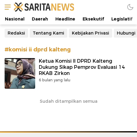
Manifestasi Arus Kebenaran
Nasional
Daerah
Headline
Eksekutif
Legislatif
Redaksi
Tentang Kami
Kebijakan Privasi
Hubungi
#komisi ii dprd kalteng
Ketua Komisi II DPRD Kalteng
Dukung Sikap Pemprov Evaluasi 14
RKAB Zirkon
6 bulan yang lalu
Sudah ditampilkan semua