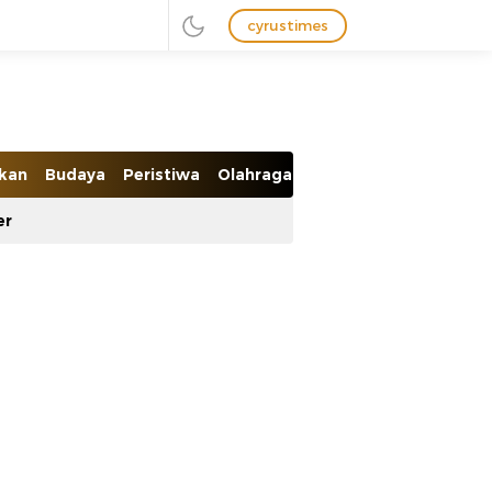
cyrustimes
ikan
Budaya
Peristiwa
Olahraga
Ekobis
er