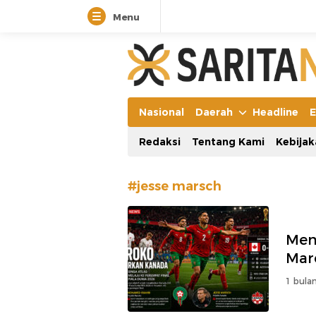
Menu
Manifestasi Arus Kebenaran
Nasional
Daerah
Headline
E
Redaksi
Tentang Kami
Kebijak
#jesse marsch
Men
Mar
1 bulan