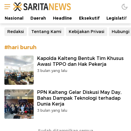
Manifestasi Arus Kebenaran
Nasional
Daerah
Headline
Eksekutif
Legislatif
Redaksi
Tentang Kami
Kebijakan Privasi
Hubungi
#hari buruh
Kapolda Kalteng Bentuk Tim Khusus
Awasi TPPO dan Hak Pekerja
3 bulan yang lalu
PPN Kalteng Gelar Diskusi May Day,
Bahas Dampak Teknologi terhadap
Dunia Kerja
3 bulan yang lalu
Sudah ditampilkan semua