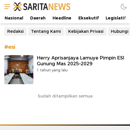
Manifestasi Arus Kebenaran
Nasional
Daerah
Headline
Eksekutif
Legislatif
Redaksi
Tentang Kami
Kebijakan Privasi
Hubungi
#esi
Herry Aprisanjaya Lamuye Pimpin ESI
Gunung Mas 2025–2029
1 tahun yang lalu
Sudah ditampilkan semua