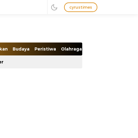
cyrustimes
ikan
Budaya
Peristiwa
Olahraga
Ekobis
er