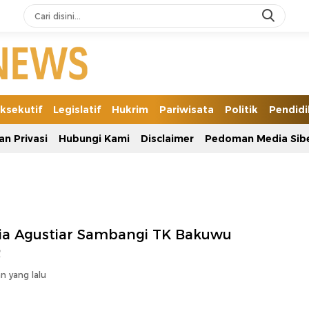
ksekutif
Legislatif
Hukrim
Pariwisata
Politik
Pendid
an Privasi
Hubungi Kami
Disclaimer
Pedoman Media Sib
sia Agustiar Sambangi TK Bakuwu
R
n yang lalu