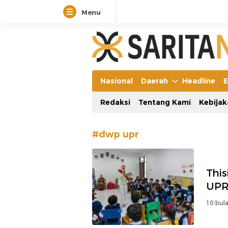
Menu
Manifestasi Arus Kebenaran
Nasional
Daerah
Headline
E
Redaksi
Tentang Kami
Kebijak
#dwp upr
Thi
UP
10 bula