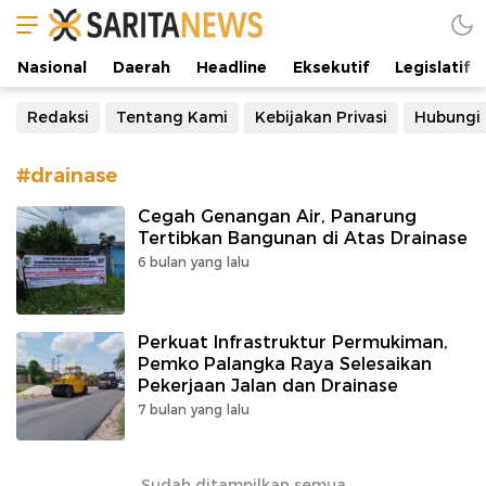
Manifestasi Arus Kebenaran
Nasional
Daerah
Headline
Eksekutif
Legislatif
Redaksi
Tentang Kami
Kebijakan Privasi
Hubungi
#drainase
Cegah Genangan Air, Panarung
Tertibkan Bangunan di Atas Drainase
6 bulan yang lalu
Perkuat Infrastruktur Permukiman,
Pemko Palangka Raya Selesaikan
Pekerjaan Jalan dan Drainase
7 bulan yang lalu
Sudah ditampilkan semua