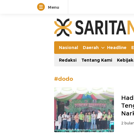
Menu
Manifestasi Arus Kebenaran
Nasional
Daerah
Headline
E
Redaksi
Tentang Kami
Kebijak
#dodo
Had
Ten
Nar
2 bulan