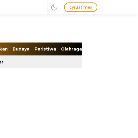
cyrustimes
ikan
Budaya
Peristiwa
Olahraga
Ekobis
er