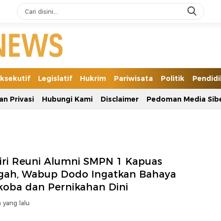
ksekutif
Legislatif
Hukrim
Pariwisata
Politik
Pendid
an Privasi
Hubungi Kami
Disclaimer
Pedoman Media Sib
iri Reuni Alumni SMPN 1 Kapuas
gah, Wabup Dodo Ingatkan Bahaya
koba dan Pernikahan Dini
 yang lalu