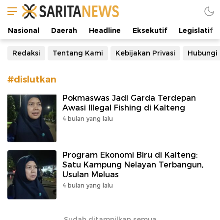
Manifestasi Arus Kebenaran
Nasional
Daerah
Headline
Eksekutif
Legislatif
Redaksi
Tentang Kami
Kebijakan Privasi
Hubungi
#dislutkan
Pokmaswas Jadi Garda Terdepan
Awasi Illegal Fishing di Kalteng
4 bulan yang lalu
Program Ekonomi Biru di Kalteng:
Satu Kampung Nelayan Terbangun,
Usulan Meluas
4 bulan yang lalu
Sudah ditampilkan semua