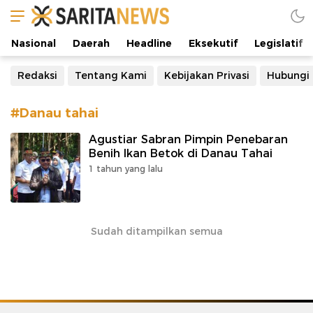
Manifestasi Arus Kebenaran
Nasional
Daerah
Headline
Eksekutif
Legislatif
Redaksi
Tentang Kami
Kebijakan Privasi
Hubungi
#Danau tahai
Agustiar Sabran Pimpin Penebaran
Benih Ikan Betok di Danau Tahai
1 tahun yang lalu
Sudah ditampilkan semua