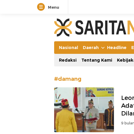
Menu
Manifestasi Arus Kebenaran
Nasional
Daerah
Headline
E
Redaksi
Tentang Kami
Kebijak
#damang
Leo
Ada
Dil
9 bulan