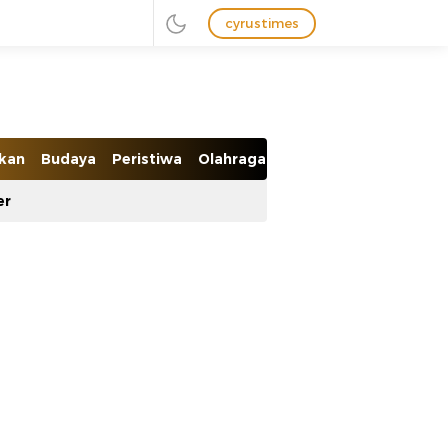
cyrustimes
ikan
Budaya
Peristiwa
Olahraga
Ekobis
er