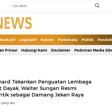
ksekutif
Legislatif
Hukrim
Pariwisata
Politik
Pendid
an Privasi
Hubungi Kami
Disclaimer
Pedoman Media Sib
nard Tekankan Penguatan Lembaga
t Dayak, Walter Sungan Resmi
antik sebagai Damang Jekan Raya
 yang lalu