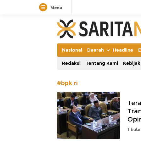
Menu
Manifestasi Arus Kebenaran
Nasional
Daerah
Headline
E
Redaksi
Tentang Kami
Kebijak
#bpk ri
Ter
Tra
Opi
1 bulan