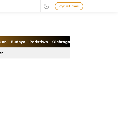
cyrustimes
ikan
Budaya
Peristiwa
Olahraga
Ekobis
er