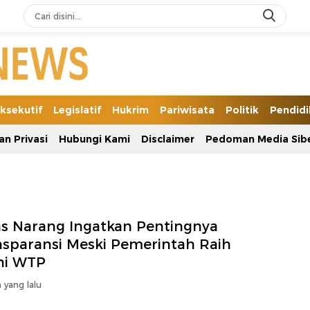
ksekutif
Legislatif
Hukrim
Pariwisata
Politik
Pendid
an Privasi
Hubungi Kami
Disclaimer
Pedoman Media Sib
as Narang Ingatkan Pentingnya
nsparansi Meski Pemerintah Raih
ni WTP
 yang lalu