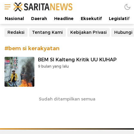
Manifestasi Arus Kebenaran
Nasional
Daerah
Headline
Eksekutif
Legislatif
Redaksi
Tentang Kami
Kebijakan Privasi
Hubungi
#bem si kerakyatan
BEM SI Kalteng Kritik UU KUHAP
9 bulan yang lalu
Sudah ditampilkan semua