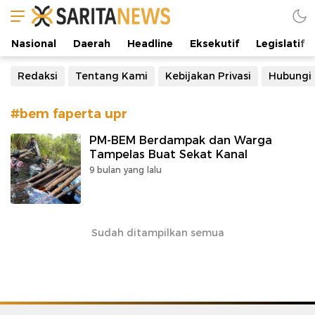
Manifestasi Arus Kebenaran
Nasional
Daerah
Headline
Eksekutif
Legislatif
Redaksi
Tentang Kami
Kebijakan Privasi
Hubungi
#bem faperta upr
PM-BEM Berdampak dan Warga
Tampelas Buat Sekat Kanal
9 bulan yang lalu
Sudah ditampilkan semua