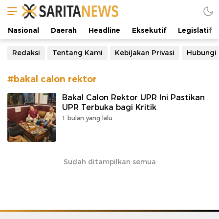
Manifestasi Arus Kebenaran
Nasional
Daerah
Headline
Eksekutif
Legislatif
Redaksi
Tentang Kami
Kebijakan Privasi
Hubungi
#bakal calon rektor
Bakal Calon Rektor UPR Ini Pastikan
UPR Terbuka bagi Kritik
1 bulan yang lalu
Sudah ditampilkan semua