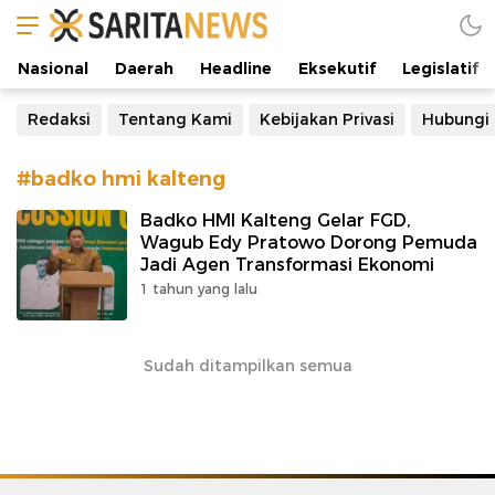
Manifestasi Arus Kebenaran
Nasional
Daerah
Headline
Eksekutif
Legislatif
Redaksi
Tentang Kami
Kebijakan Privasi
Hubungi
#badko hmi kalteng
Badko HMI Kalteng Gelar FGD,
Wagub Edy Pratowo Dorong Pemuda
Jadi Agen Transformasi Ekonomi
1 tahun yang lalu
Sudah ditampilkan semua