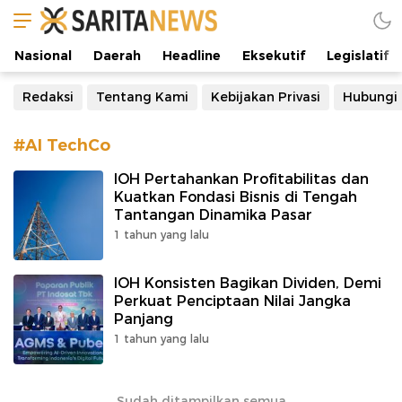
Manifestasi Arus Kebenaran
Nasional
Daerah
Headline
Eksekutif
Legislatif
Redaksi
Tentang Kami
Kebijakan Privasi
Hubungi
#AI TechCo
IOH Pertahankan Profitabilitas dan
Kuatkan Fondasi Bisnis di Tengah
Tantangan Dinamika Pasar
1 tahun yang lalu
IOH Konsisten Bagikan Dividen, Demi
Perkuat Penciptaan Nilai Jangka
Panjang
1 tahun yang lalu
Sudah ditampilkan semua