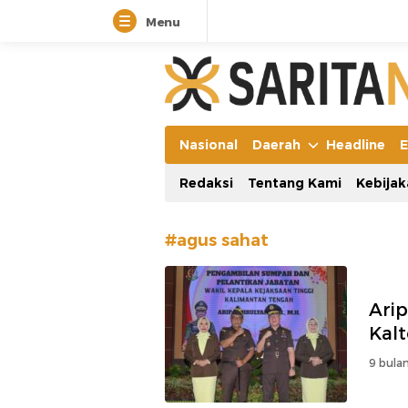
Menu
Manifestasi Arus Kebenaran
Nasional
Daerah
Headline
E
Redaksi
Tentang Kami
Kebijak
#agus sahat
Arip
Kal
9 bulan