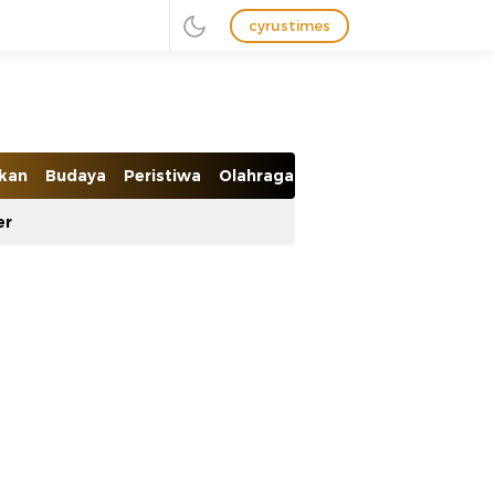
cyrustimes
ikan
Budaya
Peristiwa
Olahraga
Ekobis
er