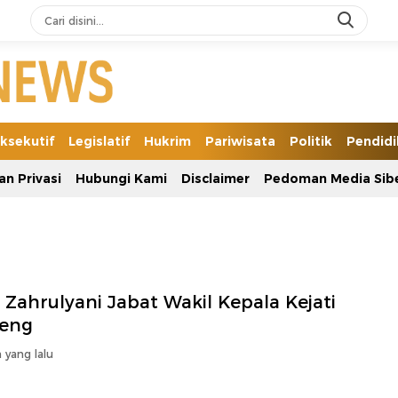
ksekutif
Legislatif
Hukrim
Pariwisata
Politik
Pendid
an Privasi
Hubungi Kami
Disclaimer
Pedoman Media Sib
 Zahrulyani Jabat Wakil Kepala Kejati
teng
 yang lalu