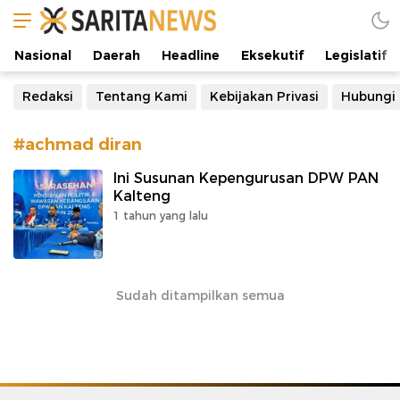
Manifestasi Arus Kebenaran
Nasional
Daerah
Headline
Eksekutif
Legislatif
Redaksi
Tentang Kami
Kebijakan Privasi
Hubungi
#achmad diran
Ini Susunan Kepengurusan DPW PAN
Kalteng
1 tahun yang lalu
Sudah ditampilkan semua